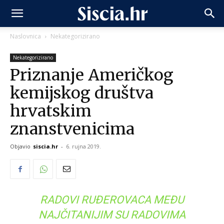
Naslovnica
Nekategorizirano
Nekategorizirano
Priznanje Američkog
kemijskog društva
hrvatskim
znanstvenicima
Objavio
siscia.hr
-
6. rujna 2019.
RADOVI RUĐEROVACA MEĐU
NAJČITANIJIM SU RADOVIMA