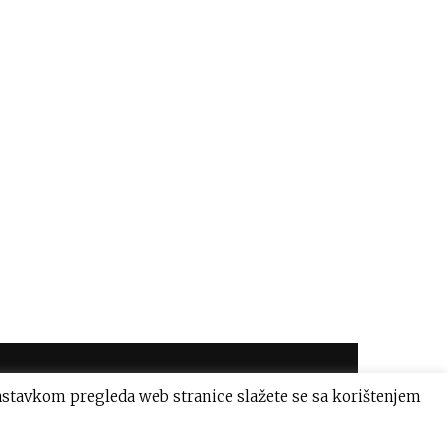
astavkom pregleda web stranice slažete se sa korištenjem
Uvjeti korištenja
Impressum