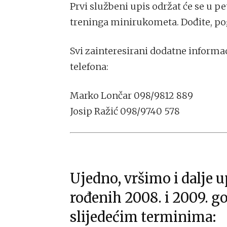
Prvi službeni upis održat će se u pet
treninga minirukometa. Dođite, pog
Svi zainteresirani dodatne informac
telefona:
Marko Lončar 098/9812 889
Josip Ražić 098/9740 578
Ujedno, vršimo i dalje u
rođenih 2008. i 2009. g
slijedećim terminima: