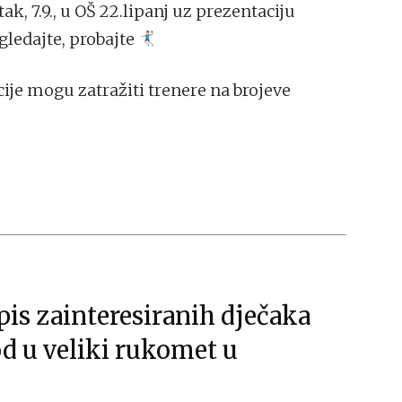
ak, 7.9., u OŠ 22.lipanj uz prezentaciju
ledajte, probajte
ije mogu zatražiti trenere na brojeve
pis zainteresiranih dječaka
od u veliki rukomet u