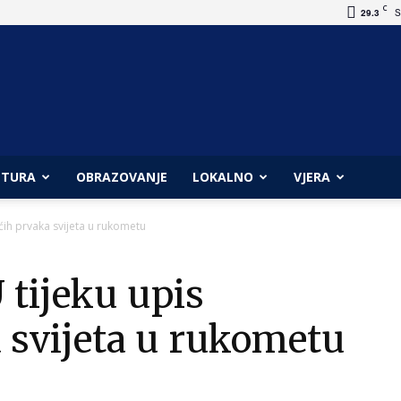
C
29.3
S
LTURA
OBRAZOVANJE
LOKALNO
VJERA
ćih prvaka svijeta u rukometu
tijeku upis
 svijeta u rukometu