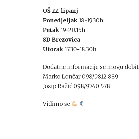
OŠ 22. lipanj
Ponedjeljak
18-19.30h
Petak
19-20.15h
SD Brezovica
Utorak
17.30-18.30h
Dodatne informacije se mogu dobiti 
Marko Lončar 098/9812 889
Josip Ražić 098/9740 578
Vidimo se