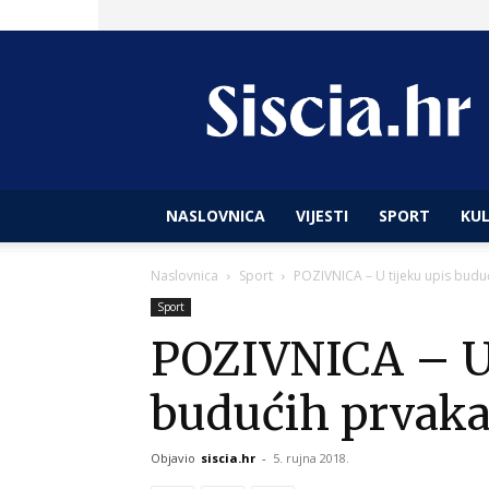
Siscia
hr
NASLOVNICA
VIJESTI
SPORT
KU
Naslovnica
Sport
POZIVNICA – U tijeku upis budu
Sport
POZIVNICA – U 
budućih prvaka
Objavio
siscia.hr
-
5. rujna 2018.