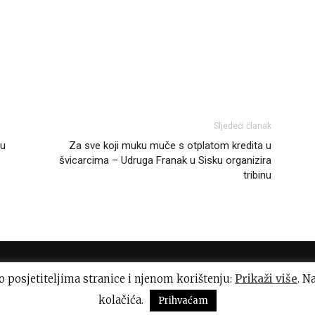
Sljedeći članak
ju
Za sve koji muku muče s otplatom kredita u
švicarcima – Udruga Franak u Sisku organizira
tribinu
 o posjetiteljima stranice i njenom korištenju:
Prikaži više
. N
kolačića.
Prihvaćam