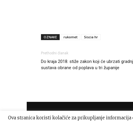
OZNAKE
rukomet
Siscia hr
Prethodni članak
Do kraja 2018. stiže zakon koji će ubrzati gradn
sustava obrane od poplava u tri županije
Ova stranica koristi kolačiće za prikupljanje informacija
© Sva prava pridržava Siscia.hr