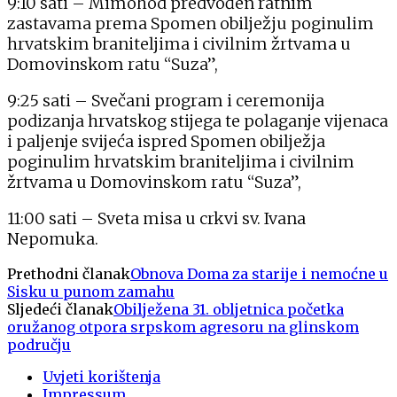
9:10 sati – Mimohod predvođen ratnim
zastavama prema Spomen obilježju poginulim
hrvatskim braniteljima i civilnim žrtvama u
Domovinskom ratu “Suza”,
9:25 sati – Svečani program i ceremonija
podizanja hrvatskog stijega te polaganje vijenaca
i paljenje svijeća ispred Spomen obilježja
poginulim hrvatskim braniteljima i civilnim
žrtvama u Domovinskom ratu “Suza”,
11:00 sati – Sveta misa u crkvi sv. Ivana
Nepomuka.
Prethodni članak
Obnova Doma za starije i nemoćne u
Sisku u punom zamahu
Sljedeći članak
Obilježena 31. obljetnica početka
oružanog otpora srpskom agresoru na glinskom
području
Uvjeti korištenja
Impressum