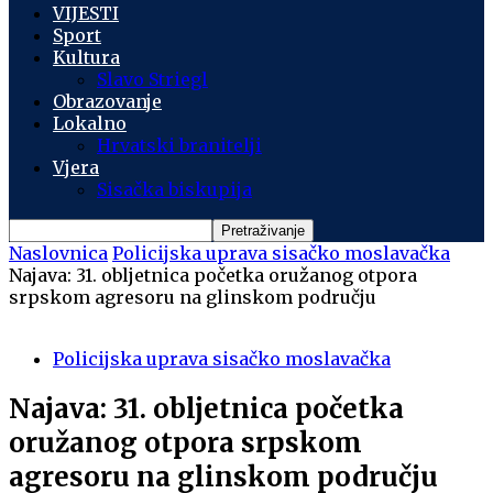
VIJESTI
Sport
Kultura
Slavo Striegl
Obrazovanje
Lokalno
Hrvatski branitelji
Vjera
Sisačka biskupija
Naslovnica
Policijska uprava sisačko moslavačka
Najava: 31. obljetnica početka oružanog otpora
srpskom agresoru na glinskom području
Policijska uprava sisačko moslavačka
Najava: 31. obljetnica početka
oružanog otpora srpskom
agresoru na glinskom području