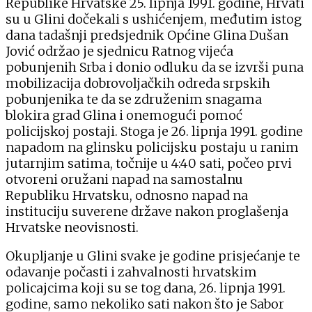
Republike Hrvatske 25. lipnja 1991. godine, Hrvati
su u Glini dočekali s ushićenjem, međutim istog
dana tadašnji predsjednik Općine Glina Dušan
Jović održao je sjednicu Ratnog vijeća
pobunjenih Srba i donio odluku da se izvrši puna
mobilizacija dobrovoljačkih odreda srpskih
pobunjenika te da se združenim snagama
blokira grad Glina i onemogući pomoć
policijskoj postaji. Stoga je 26. lipnja 1991. godine
napadom na glinsku policijsku postaju u ranim
jutarnjim satima, točnije u 4:40 sati, počeo prvi
otvoreni oružani napad na samostalnu
Republiku Hrvatsku, odnosno napad na
instituciju suverene države nakon proglašenja
Hrvatske neovisnosti.
Okupljanje u Glini svake je godine prisjećanje te
odavanje počasti i zahvalnosti hrvatskim
policajcima koji su se tog dana, 26. lipnja 1991.
godine, samo nekoliko sati nakon što je Sabor