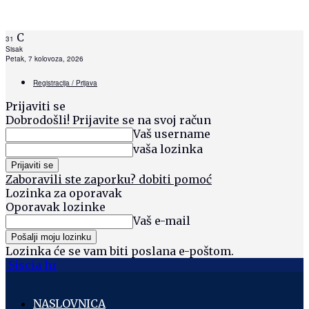
C
31
Sisak
Petak, 7 kolovoza, 2026
Registracija / Prijava
Prijaviti se
Dobrodošli! Prijavite se na svoj račun
Vaš username
vaša lozinka
Zaboravili ste zaporku? dobiti pomoć
Lozinka za oporavak
Oporavak lozinke
Vaš e-mail
Lozinka će se vam biti poslana e-poštom.
Siscia hr
NASLOVNICA