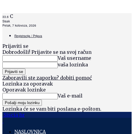
C
33.6
Sisak
Petak, 7 kolovoza, 2026
Registracija / Prijava
Prijaviti se
Dobrodošli! Prijavite se na svoj račun
Vaš username
vaša lozinka
Zaboravili ste zaporku? dobiti pomoć
Lozinka za oporavak
Oporavak lozinke
Vaš e-mail
Lozinka će se vam biti poslana e-poštom.
Siscia hr
NASLOVNICA