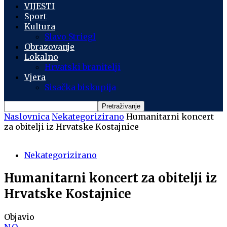
VIJESTI
Sport
Kultura
Slavo Striegl
Obrazovanje
Lokalno
Hrvatski branitelji
Vjera
Sisačka biskupija
Naslovnica
Nekategorizirano
Humanitarni koncert
za obitelji iz Hrvatske Kostajnice
Nekategorizirano
Humanitarni koncert za obitelji iz
Hrvatske Kostajnice
Objavio
N.O.