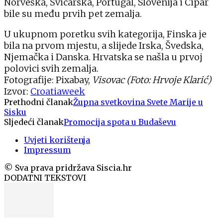
Norveška, Švicarska, Portugal, Slovenija i Cipar
bile su među prvih pet zemalja.
U ukupnom poretku svih kategorija, Finska je
bila na prvom mjestu, a slijede Irska, Švedska,
Njemačka i Danska. Hrvatska se našla u prvoj
polovici svih zemalja.
Fotografije: Pixabay,
Visovac (Foto: Hrvoje Klarić)
Izvor:
Croatiaweek
Prethodni članak
Župna svetkovina Svete Marije u
Sisku
Sljedeći članak
Promocija spota u Budaševu
Uvjeti korištenja
Impressum
© Sva prava pridržava Siscia.hr
DODATNI TEKSTOVI