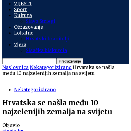
VIJESTI
Sport
Kultura
Slavo Striegl
Obrazovanje
Lokalno
Hrvatski branitelji
Vjera
Sisačka biskupija
Naslovnica
Nekategorizirano
Hrvatska se našla
među 10 najzelenijih zemalja na svijetu
Nekategorizirano
Hrvatska se našla među 10
najzelenijih zemalja na svijetu
Objavio
siscia.hr