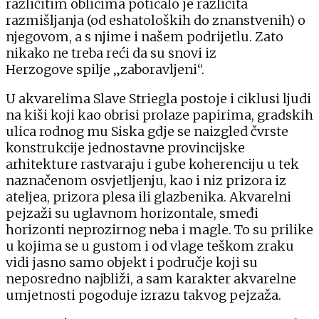
različitim oblicima poticalo je različita
razmišljanja (od eshatoloških do znanstvenih) o
njegovom, a s njime i našem podrijetlu. Zato
nikako ne treba reći da su snovi iz
Herzogove spilje „zaboravljeni“.
U akvarelima Slave Striegla postoje i ciklusi ljudi
na kiši koji kao obrisi prolaze papirima, gradskih
ulica rodnog mu Siska gdje se naizgled čvrste
konstrukcije jednostavne provincijske
arhitekture rastvaraju i gube koherenciju u tek
naznačenom osvjetljenju, kao i niz prizora iz
ateljea, prizora plesa ili glazbenika. Akvarelni
pejzaži su uglavnom horizontale, smeđi
horizonti neprozirnog neba i magle. To su prilike
u kojima se u gustom i od vlage teškom zraku
vidi jasno samo objekt i područje koji su
neposredno najbliži, a sam karakter akvarelne
umjetnosti pogoduje izrazu takvog pejzaža.