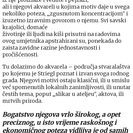
ali i njegovi akvareli u kojima motiv daje u svega
nekoliko poteza, „zgusnutom koncentracijom“ i
izuzetno izravnim govorom o njemu. Svi savski
krajolici, domaće
životinje ili ljudi na kiši prisutni na radovima
ovog umjetnika apstrahirani su, ponekada do
zaista zavidne razine jednostavnosti i
pročišćenosti.
Tu dolazimo do akvarela – područja stvaralaštva
po kojemu je Striegl poznat i izvan svoga rodnog
grada. Njegovi motivi ostaju klasični, ili u smislu
već spomenutih lokalnih zanimljivosti, ili unutar
čestih tema, poput „slikar u ateljeu“, aktova, ili
mrtvih priroda.
Bogatstvo njegova vrlo širokog, a opet
preciznog, u isto vrijeme raskošnog i
ekonomičnog poteza vidljiva je od samih