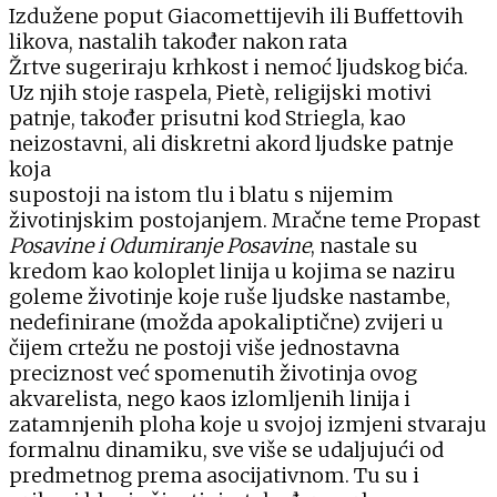
Izdužene poput Giacomettijevih ili Buffettovih
likova, nastalih također nakon rata
Žrtve sugeriraju krhkost i nemoć ljudskog bića.
Uz njih stoje raspela, Pietè, religijski motivi
patnje, također prisutni kod Striegla, kao
neizostavni, ali diskretni akord ljudske patnje
koja
supostoji na istom tlu i blatu s nijemim
životinjskim postojanjem. Mračne teme Propast
Posavine i Odumiranje
Posavine
, nastale su
kredom kao koloplet linija u kojima
se naziru
goleme životinje koje ruše ljudske nastambe,
nedefinirane (možda apokaliptične) zvijeri u
čijem crtežu
ne postoji više jednostavna
preciznost već spomenutih
životinja ovog
akvarelista, nego kaos izlomljenih linija i
zatamnjenih ploha koje u svojoj izmjeni stvaraju
formal
nu dinamiku, sve više se udaljujući od
predmetnog prema
asocijativnom. Tu su i