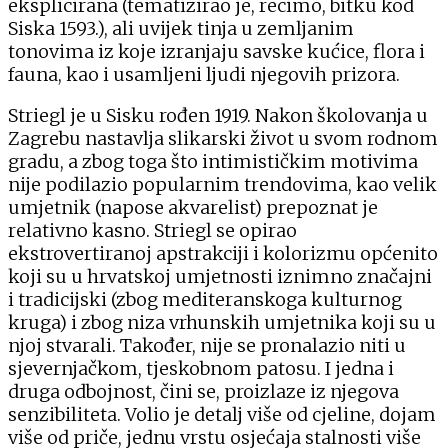
eksplicirana (tematizirao je, recimo, bitku kod
Siska 1593.), ali uvijek tinja u zemljanim
tonovima iz koje izranjaju savske kućice, flora i
fauna, kao i usamljeni ljudi njegovih prizora.
Striegl je u Sisku rođen 1919. Nakon školovanja u
Zagrebu nastavlja slikarski život u svom rodnom
gradu, a zbog toga što intimističkim motivima
nije podilazio popularnim trendovima, kao velik
umjetnik (napose akvarelist) prepoznat je
relativno kasno. Striegl se opirao
ekstrovertiranoj apstrakciji i kolorizmu općenito
koji su u hrvatskoj umjetnosti iznimno značajni
i tradicijski (zbog mediteranskoga kulturnog
kruga) i zbog niza vrhunskih umjetnika koji su u
njoj stvarali. Također, nije se pronalazio niti u
sjevernjačkom, tjeskobnom patosu. I jedna i
druga odbojnost, čini se, proizlaze iz njegova
senzibiliteta. Volio je detalj više od cjeline, dojam
više od priče, jednu vrstu osjećaja stalnosti više