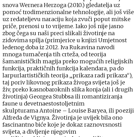
snova Wernera Herzoga (2010.) gledatelja uz
pomoć trodimenzionalne tehnologije, ali još više
uz redateljevu naraciju koja zvuči poput mitske
priče, prenosi u to vrijeme. Iako još nije jasno
zbog čega su naši preci slikali životinje na
zidovima spilja (primjerice u knjizi Umjetnost
ledenog doba iz 2012. Iva Rukavina navodi
mnoga tumačenja tih crteža, od teorija
šamanističkih magija preko mogućih religijskih
funkcija, praktičnih funkcija kalendara, pa do
larpurlartističkih teorija „prikaza radi prikaza“),
taj poriv likovnog prikaza živoga svijeta još je
živ, preko kasnobaroknih slika konja (ali i drugih
životinja) Georgea Stubbsa ili romantiziranja
faune u devetnaestostoljetnim
skulpturama Antoine – Louise Baryea, ili poeziji
Alfreda de Vignya. Životinja je uvijek bila ono
fascinantno biće koje je dokaz raznovrsnosti
svijeta, a divljenje njegovim