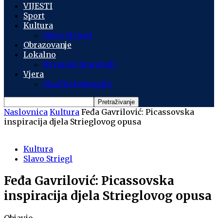
VIJESTI
Sport
Kultura
Slavo Striegl
Obrazovanje
Lokalno
Hrvatski branitelji
Vjera
Sisačka biskupija
Naslovnica
Kultura
Feđa Gavrilović: Picassovska
inspiracija djela Strieglovog opusa
Kultura
Slavo Striegl
Feđa Gavrilović: Picassovska
inspiracija djela Strieglovog opusa
Objavio