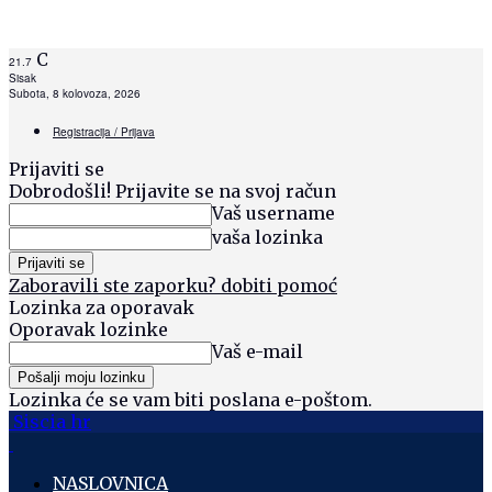
C
21.7
Sisak
Subota, 8 kolovoza, 2026
Registracija / Prijava
Prijaviti se
Dobrodošli! Prijavite se na svoj račun
Vaš username
vaša lozinka
Zaboravili ste zaporku? dobiti pomoć
Lozinka za oporavak
Oporavak lozinke
Vaš e-mail
Lozinka će se vam biti poslana e-poštom.
Siscia hr
NASLOVNICA