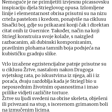
Nemoguće je ne primijetiti izvjesnu picassovsku
inspiraciju djela Strieglovog opusa. Izlomljene
linije i elementarnost obrisa prisutni su na nizu
crteža pastelom i kredom, ponajviše na ciklusu
Sisački boj, gdje su prikazani konji čak i direktan
citat onih iz Guernice. Također, način na koji
Striegl konstruira svoje kolaže, s naizgled
razbacanim, ali dubinski komponiranim,
pravilnim plohama tamnih boja podsjeća na
kubističku gradnju slike.
Vrlo izražene egzistencijalne patnje prisutne su
u ciklusu Žrtve, nastalom nakon Drugoga
svjetskog rata, po iskustvima iz njega, ali i iz
poraća, dvaju razdoblja kada je Striegl bio u
neposrednim životnim opasnostima i imao
prilike vidjeti različite torture.
Žrtve su ljudi svedeni na obrise skeleta, obješeni
ili privezani na stup, s iscerenom grimasom boli
na izmučenim licima.