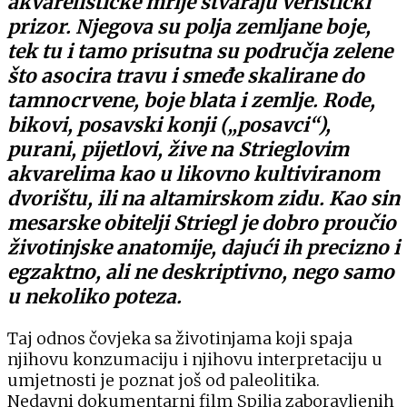
akvarelističke mrlje stvaraju veristički
prizor. Njegova su polja zemljane boje,
tek tu i tamo prisutna su područja zelene
što asocira travu i smeđe skalirane do
tamnocrvene, boje blata i zemlje. Rode,
bikovi, posavski konji („posavci“),
purani, pijetlovi, žive na Strieglovim
akvarelima kao u likovno kultiviranom
dvorištu, ili na altamirskom zidu. Kao sin
mesarske obitelji Striegl je dobro proučio
životinjske anatomije, dajući ih precizno i
egzaktno, ali ne deskriptivno, nego samo
u nekoliko poteza.
Taj odnos čovjeka sa životinjama koji spaja
njihovu konzumaciju i njihovu interpretaciju u
umjetnosti je poznat još od paleolitika.
Nedavni dokumentarni film Spilja zaboravljenih