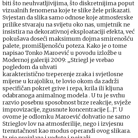
biti što neuhvatljivijima, što diskretnijima poput
vizualnih fenomena koje te slike žele prikazati.
Svjestan da slika samo odnose koje atmosferske
prilike stvaraju na svijetu oko nas, umjetnik ne
insistira na dekorativnoj eksploataciji efekta, već
pokušava doseći maksimum dojma smirenošću
palete, promišljenošću poteza. Kako je o tome
napisao Tonko Maroević u povodu izložbe u
Modernoj galeriji 2009: „Striegl je vrebao
pogledom da uhvati
karakteristično treperenje zraka i svjetlosne
mijene u krajoliku, te lovio okom da zadrži
specifičan pokret grive i repa, krila ili kljuna
odabranoga animalnog modela . U tu je svrhu
razvio posebnu sposobnost brze reakcije, svježe
improvizacije, zgusnute koncentracije […]“. U
ovome je odlomku Maroević dohvatio ne samo
Strieglov lov na atmosferilije, nego i izvjesnu
trenutačnost kao modus operandi ovog slikara.
Iz nje proizlaze i vedute i pejzaži,