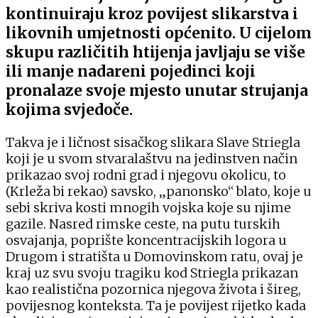
kontinuiraju kroz povijest slikarstva i
likovnih umjetnosti općenito. U cijelom
skupu različitih htijenja javljaju se više
ili manje nadareni pojedinci koji
pronalaze svoje mjesto unutar strujanja
kojima svjedoče.
Takva je i ličnost sisačkog slikara Slave Striegla
koji je u svom stvaralaštvu na jedinstven način
prikazao svoj rodni grad i njegovu okolicu, to
(Krleža bi rekao) savsko, „panonsko“ blato, koje u
sebi skriva kosti mnogih vojska koje su njime
gazile. Nasred rimske ceste, na putu turskih
osvajanja, poprište koncentracijskih logora u
Drugom i stratišta u Domovinskom ratu, ovaj je
kraj uz svu svoju tragiku kod Striegla prikazan
kao realistična pozornica njegova života i šireg,
povijesnog konteksta. Ta je povijest rijetko kada