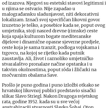
od izazova. Njegovi su estetski stavovi legitimni i
u njima se ostvario. Nije zapadao u
malograđansku sladunjavost, niti dekorativni
lokalizam. Iznaći svoj specifičan likovni govor
izuzetno je teško, a posebice kada se, poput ovog
umjetnika, stoji nasred drevne (rimske) ceste
koja spaja kulturom bogate mediteranske
dijelove i dinamične opasne sjeverne predjele,
ceste koja je sama tranzit, podloga vojskama i
trgovcu, na kojoj se rijetko kada putnik
zaustavlja. Ali, život i raznoliko umjetničko
stvaralaštvo pronalaze načine opstanka i u
takvim okolnostima, poput róda i žličarki na
močvarnim obalama Save.
Prošlo je puno godina i puno izložbi otkako se
hrvatskoj likovnoj publici predstavio sisački
slikar Slavo Striegl. Nakon Drugoga svjetskog
rata, godine 1952. kada su u sve većoj
apstrahizaciji stvarnosti Slavko Šohaj, Oton