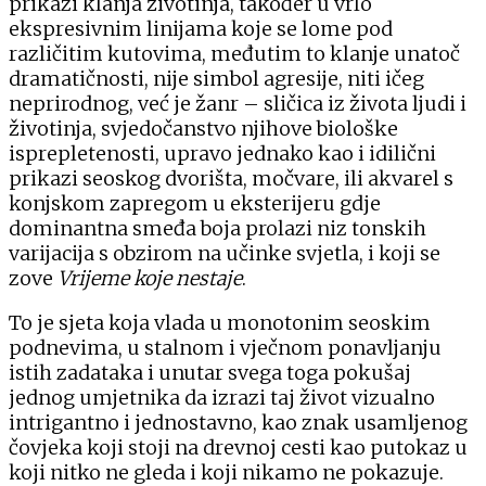
prikazi klanja životinja, također u
vrlo
ekspresivnim linijama koje se lome pod
različitim
kutovima, međutim to klanje unatoč
dramatičnosti, nije
simbol agresije, niti ičeg
neprirodnog, već je žanr – sličica
iz života ljudi i
životinja, svjedočanstvo njihove biološke
isprepletenosti, upravo jednako kao i idilični
prikazi
seoskog dvorišta, močvare, ili akvarel s
konjskom zapre
gom u eksterijeru gdje
dominantna smeđa boja prolazi
niz tonskih
varijacija s obzirom na učinke svjetla, i koji se
zove
Vrijeme koje nestaje
.
To je sjeta koja vlada u monotonim seos
kim
podnevima, u stalnom i vječnom ponavljanju
istih
zadataka i unutar svega toga pokušaj
jednog umjetnika
da izrazi taj život vizualno
intrigantno i jednostavno, kao
znak usamljenog
čovjeka koji stoji na drevnoj cesti kao
putokaz u
koji nitko ne gleda i koji nikamo ne pokazuje.