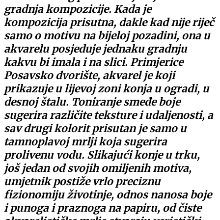
gradnja kompozicije. Kada je
kompozicija prisutna, dakle kad nije riječ
samo o motivu na bijeloj pozadini, ona u
akvarelu posjeduje jednaku gradnju
kakvu bi imala i na slici. Primjerice
Posavsko dvorište, akvarel je koji
prikazuje u lijevoj zoni konja u ogradi, u
desnoj štalu. Toniranje smeđe boje
sugerira različite teksture i udaljenosti, a
sav drugi kolorit prisutan je samo u
tamnoplavoj mrlji koja sugerira
prolivenu vodu. Slikajući konje u trku,
još jedan od svojih omiljenih motiva,
umjetnik postiže vrlo preciznu
fizionomiju životinje, odnos nanosa boje
i punoga i praznoga na papiru, od čiste