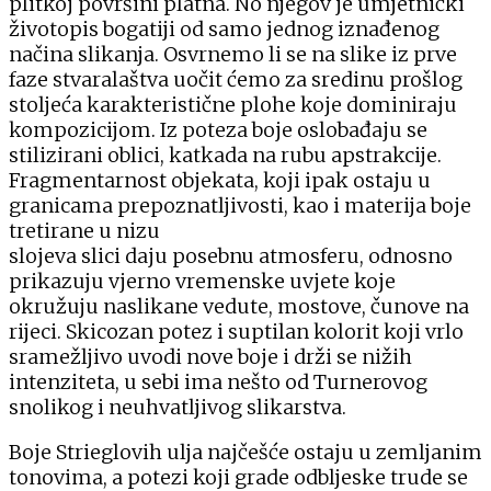
plitkoj površini platna. No njegov je umjetnički
životopis bogatiji od samo jednog iznađenog
načina slikanja. Osvrnemo li se na slike iz prve
faze stvaralaštva uočit ćemo za sredinu prošlog
stoljeća karakteristične plohe koje dominiraju
kompozicijom. Iz poteza boje oslobađaju se
stilizirani oblici, katkada na rubu apstrakcije.
Fragmentarnost objekata, koji ipak ostaju u
granicama prepoznatljivosti, kao i materija boje
tretirane u nizu
slojeva slici daju posebnu atmosferu, odnosno
prikazuju vjerno vremenske uvjete koje
okružuju naslikane vedute, mostove, čunove na
rijeci. Skicozan potez i suptilan kolorit koji vrlo
sramežljivo uvodi nove boje i drži se nižih
intenziteta, u sebi ima nešto od Turnerovog
snolikog i neuhvatljivog slikarstva.
Boje Strieglovih ulja najčešće ostaju u zemljanim
tonovima, a potezi koji grade odbljeske trude se