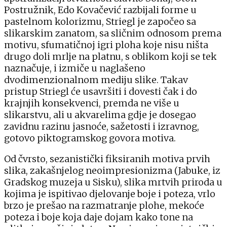
Postružnik, Edo Kovačević razbijali forme u
pastelnom kolorizmu, Striegl je započeo sa
slikarskim zanatom, sa sličnim odnosom prema
motivu, sfumatičnoj igri ploha koje nisu ništa
drugo doli mrlje na platnu, s oblikom koji se tek
naznačuje, i izmiče u naglašeno
dvodimenzionalnom mediju slike. Takav
pristup Striegl će usavršiti i dovesti čak i do
krajnjih konsekvenci, premda ne više u
slikarstvu, ali u akvarelima gdje je dosegao
zavidnu razinu jasnoće, sažetosti i izravnog,
gotovo piktogramskog govora motiva.
Od čvrsto, sezanistički fiksiranih motiva prvih
slika, zakašnjelog neoimpresionizma (Jabuke, iz
Gradskog muzeja u Sisku), slika mrtvih priroda u
kojima je ispitivao djelovanje boje i poteza, vrlo
brzo je prešao na razmatranje plohe, mekoće
poteza i boje koja daje dojam kako tone na