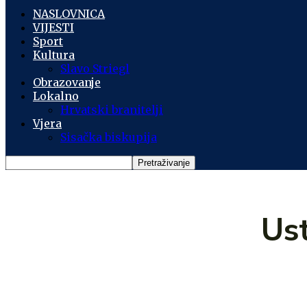
NASLOVNICA
VIJESTI
Sport
Kultura
Slavo Striegl
Obrazovanje
Lokalno
Hrvatski branitelji
Vjera
Sisačka biskupija
Us