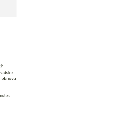
Ž -
 u obnovu
nutes