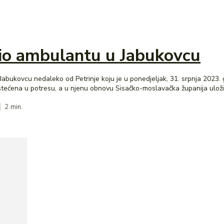
rio ambulantu u Jabukovcu
abukovcu nedaleko od Petrinje koju je u ponedjeljak, 31. srpnja 2023.
štećena u potresu, a u njenu obnovu Sisačko-moslavačka županija uložila
2
min.