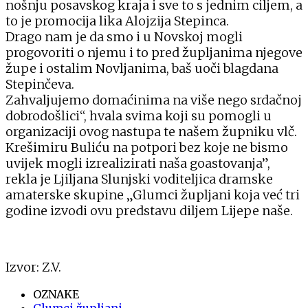
nošnju posavskog kraja i sve to s jednim ciljem, a
to je promocija lika Alojzija Stepinca.
Drago nam je da smo i u Novskoj mogli
progovoriti o njemu i to pred župljanima njegove
župe i ostalim Novljanima, baš uoči blagdana
Stepinčeva.
Zahvaljujemo domaćinima na više nego srdačnoj
dobrodošlici“, hvala svima koji su pomogli u
organizaciji ovog nastupa te našem župniku vlč.
Krešimiru Buliću na potpori bez koje ne bismo
uvijek mogli izrealizirati naša goastovanja”,
rekla je Ljiljana Slunjski voditeljica dramske
amaterske skupine „Glumci župljani koja već tri
godine izvodi ovu predstavu diljem Lijepe naše.
Izvor: Z.V.
OZNAKE
Glumci župljani