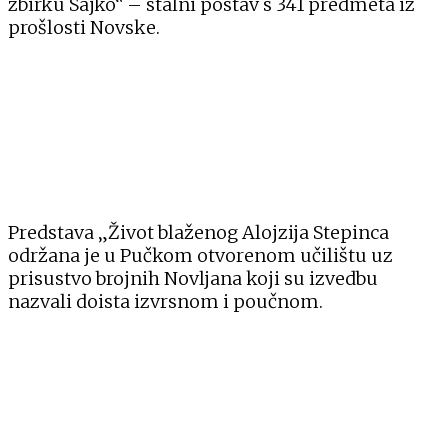
zbirku Sajko“ – stalni postav s 341 predmeta iz
prošlosti Novske.
Predstava „Život blaženog Alojzija Stepinca
održana je u Pučkom otvorenom učilištu uz
prisustvo brojnih Novljana koji su izvedbu
nazvali doista izvrsnom i poučnom.