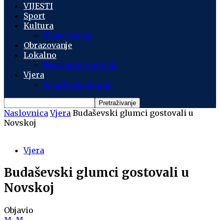
VIJESTI
Sport
Kultura
Slavo Striegl
Obrazovanje
Lokalno
Hrvatski branitelji
Vjera
Sisačka biskupija
Naslovnica
Vjera
Budaševski glumci gostovali u
Novskoj
Vjera
Budaševski glumci gostovali u
Novskoj
Objavio
M. M.