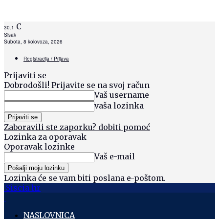
C
30.1
Sisak
Subota, 8 kolovoza, 2026
Registracija / Prijava
Prijaviti se
Dobrodošli! Prijavite se na svoj račun
Vaš username
vaša lozinka
Zaboravili ste zaporku? dobiti pomoć
Lozinka za oporavak
Oporavak lozinke
Vaš e-mail
Lozinka će se vam biti poslana e-poštom.
Siscia hr
NASLOVNICA