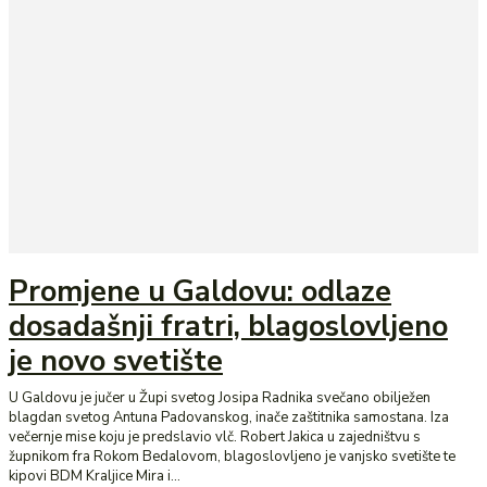
Promjene u Galdovu: odlaze
dosadašnji fratri, blagoslovljeno
je novo svetište
U Galdovu je jučer u Župi svetog Josipa Radnika svečano obilježen
blagdan svetog Antuna Padovanskog, inače zaštitnika samostana. Iza
večernje mise koju je predslavio vlč. Robert Jakica u zajedništvu s
župnikom fra Rokom Bedalovom, blagoslovljeno je vanjsko svetište te
kipovi BDM Kraljice Mira i...