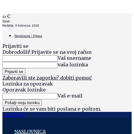
C
33
Sisak
Nedjelja, 9 kolovoza, 2026
Registracija / Prijava
Prijaviti se
Dobrodošli! Prijavite se na svoj račun
Vaš username
vaša lozinka
Zaboravili ste zaporku? dobiti pomoć
Lozinka za oporavak
Oporavak lozinke
Vaš e-mail
Lozinka će se vam biti poslana e-poštom.
Siscia hr
NASLOVNICA