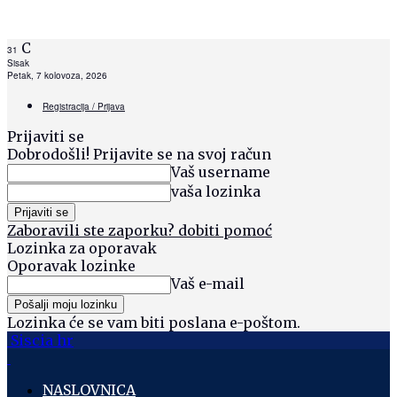
C
31
Sisak
Petak, 7 kolovoza, 2026
Registracija / Prijava
Prijaviti se
Dobrodošli! Prijavite se na svoj račun
Vaš username
vaša lozinka
Zaboravili ste zaporku? dobiti pomoć
Lozinka za oporavak
Oporavak lozinke
Vaš e-mail
Lozinka će se vam biti poslana e-poštom.
Siscia hr
NASLOVNICA