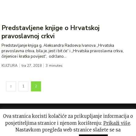
Predstavljene knjige o Hrvatskoj
pravoslavnoj crkvi
Predstavljanje knjiga g. Aleksandra Radoeva Ivanova „Hrvatska
pravoslavna crkva, bila je, jest i bit će“ i „Hrvatska pravoslavna crkva,
činjenice i kratka povijest“, održano...
KULTURA
tra 27, 2018
3
minutes
1
2
Ova stranica koristi kolačiće za prikupljanje informacija o
posjetiteljima stranice i njenom korištenju:
Prikaži više
.
Nastavkom pregleda web stranice slažete se sa
Uvjeti korištenja
Impressum