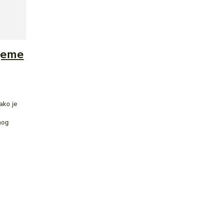
ijeme
ako je
nog