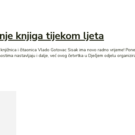
nje knjiga tijekom ljeta
ado Gotovac Sisak ima novo radno vrijeme! Ponedjeljak, srijeda, petak 08:00-16:00 Utorak i četvrtak