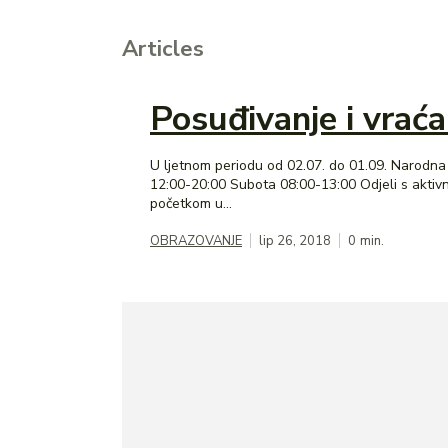
Articles
Posuđivanje i vraća
U ljetnom periodu od 02.07. do 01.09. Narodna knjižnica i čitaonica Vl
12:00-20:00 Subota 08:00-13:00 Odjeli s aktivnostima nastavljaju i dalje, već ovog četvrtka u Dječjem odjelu organizira se likovna radionica na temu Stari grad, s
početkom u...
OBRAZOVANJE
lip 26, 2018
0
min.