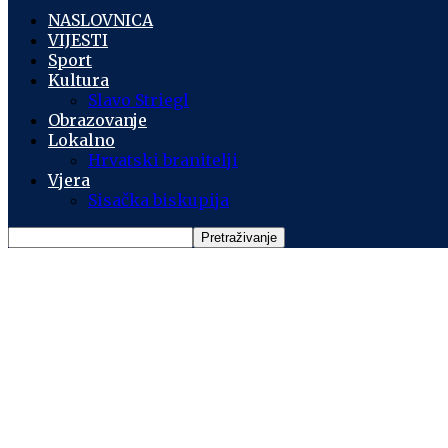
NASLOVNICA
VIJESTI
Sport
Kultura
Slavo Striegl
Obrazovanje
Lokalno
Hrvatski branitelji
Vjera
Sisačka biskupija