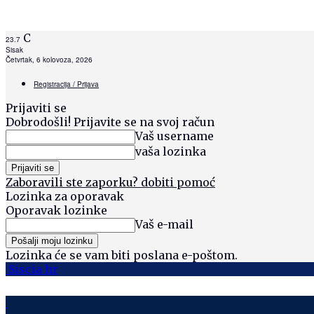
C
23.7
Sisak
Četvrtak, 6 kolovoza, 2026
Registracija / Prijava
Prijaviti se
Dobrodošli! Prijavite se na svoj račun
Vaš username
vaša lozinka
Zaboravili ste zaporku? dobiti pomoć
Lozinka za oporavak
Oporavak lozinke
Vaš e-mail
Lozinka će se vam biti poslana e-poštom.
Siscia hr