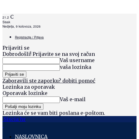
C
21.2
Sisak
Nedjelja, 9 kolovoza, 2026
Registracija / Prijava
Prijaviti se
Dobrodošli! Prijavite se na svoj račun
Vaš username
vaša lozinka
Zaboravili ste zaporku? dobiti pomoć
Lozinka za oporavak
Oporavak lozinke
Vaš e-mail
Lozinka će se vam biti poslana e-poštom.
Siscia hr
NASLOVNICA