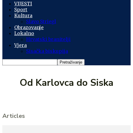
VIJESTI
Sport
Kultura
Slavo Striegl
Obrazovanje
Lokalno
Hrvatski branitelji
Vjera
Sisačka biskupija
Od Karlovca do Siska
Articles