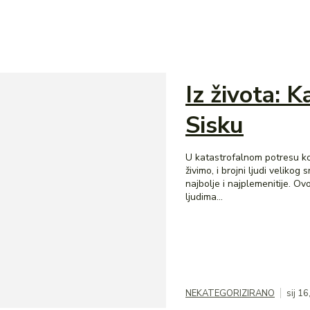
Iz života:
Sisku
U katastrofalnom potresu koj
živimo, i brojni ljudi velikog
najbolje i najplemenitije. Ov
ljudima...
NEKATEGORIZIRANO
sij 1