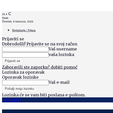
C
25.4
Sisak
Četvrtak, 6 kolovoza, 2026
Registracija / Prijava
Prijaviti se
Dobrodošli! Prijavite se na svoj račun
Vaš username
vaša lozinka
Zaboravili ste zaporku? dobiti pomoć
Lozinka za oporavak
Oporavak lozinke
Vaš e-mail
Lozinka će se vam biti poslana e-poštom.
Siscia hr