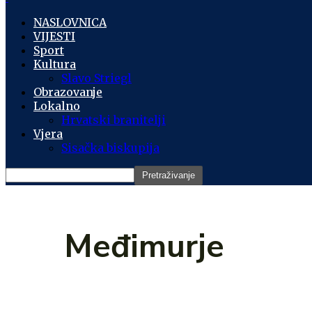
NASLOVNICA
VIJESTI
Sport
Kultura
Slavo Striegl
Obrazovanje
Lokalno
Hrvatski branitelji
Vjera
Sisačka biskupija
Međimurje