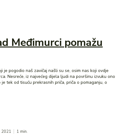
 Kad Međimurci pomažu
i je pogodio naš zavičaj našli su se, osim nas koji ovdje
 srca. Nesreće, iz najvećeg dijela ljudi na površinu izvuku ono
o je tek od tisuću prekrasnih priča, priča o pomaganju, o
6, 2021
1
min.