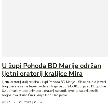
U župi Pohoda BD Marije održan
ljetni oratorij kraljice Mira
Ljetni oratorij kraljice Mira u župi Pohoda BD Marije u Sisku okupio je veći
broj djece iz same župe i okolice u trajanju od 24.-30.lipnja 2019. godine.
Uz domaće mlade animatore,oratorij su vodili dvojica salezijanskih
bogoslova, Karlo Ćuk i Sanjin Jurić. Dan je bio...
VJERA
srp 02, 2019
0
min.