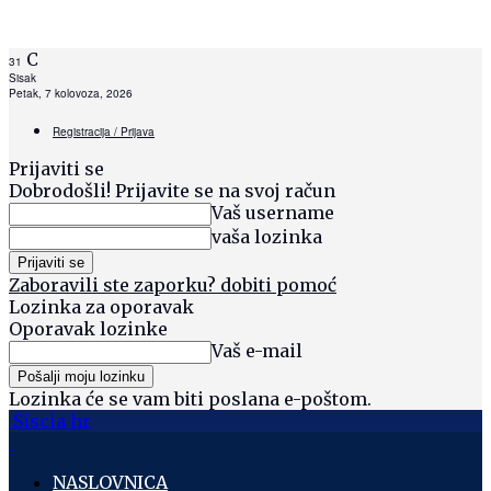
C
31
Sisak
Petak, 7 kolovoza, 2026
Registracija / Prijava
Prijaviti se
Dobrodošli! Prijavite se na svoj račun
Vaš username
vaša lozinka
Zaboravili ste zaporku? dobiti pomoć
Lozinka za oporavak
Oporavak lozinke
Vaš e-mail
Lozinka će se vam biti poslana e-poštom.
Siscia hr
NASLOVNICA