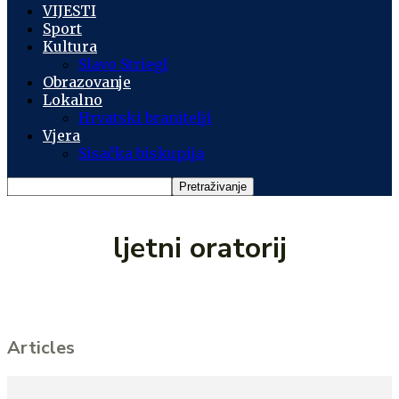
VIJESTI
Sport
Kultura
Slavo Striegl
Obrazovanje
Lokalno
Hrvatski branitelji
Vjera
Sisačka biskupija
ljetni oratorij
Articles