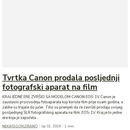
Tvrtka Canon prodala posljednji
fotografski aparat na film
KRAJ JEDNE ERE ZVRŠIO SA MODELOM CANON EOS-1V Canon je
zaustavio proizvodnju fotoaparata koji koriste film prije osam godina, a
zalihe su trajale do jučer. Tiho su prenijeli da će završiti prodaju svojeg
posljednjeg SLR fotografskog aparata na film, EOS-1V. Kraj je to jedne
ere koja je započela...
NEKATEGORIZIRANO
lip 01, 2018
1
min.