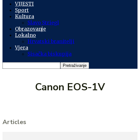
VIJESTI
Sport
Kultura
Slavo Striegl
Obrazovanje
Lokalno
Hrvatski branitelji
Vjera
Sisačka biskupija
Canon EOS-1V
Articles