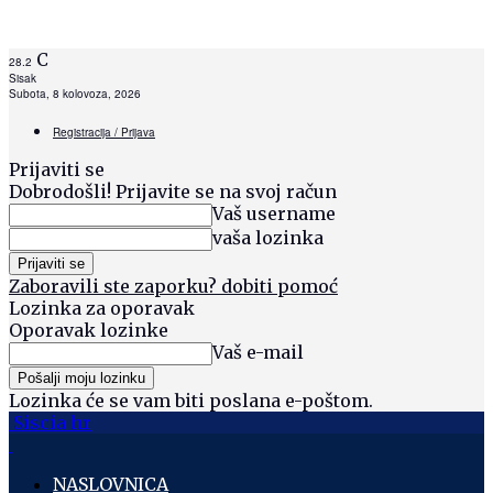
C
28.2
Sisak
Subota, 8 kolovoza, 2026
Registracija / Prijava
Prijaviti se
Dobrodošli! Prijavite se na svoj račun
Vaš username
vaša lozinka
Zaboravili ste zaporku? dobiti pomoć
Lozinka za oporavak
Oporavak lozinke
Vaš e-mail
Lozinka će se vam biti poslana e-poštom.
Siscia hr
NASLOVNICA