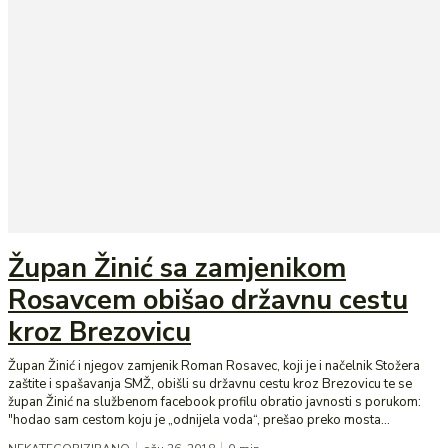
Župan Žinić sa zamjenikom
Rosavcem obišao državnu cestu
kroz Brezovicu
Župan Žinić i njegov zamjenik Roman Rosavec, koji je i načelnik Stožera
zaštite i spašavanja SMŽ, obišli su državnu cestu kroz Brezovicu te se
župan Žinić na službenom facebook profilu obratio javnosti s porukom:
"hodao sam cestom koju je „odnijela voda“, prešao preko mosta...