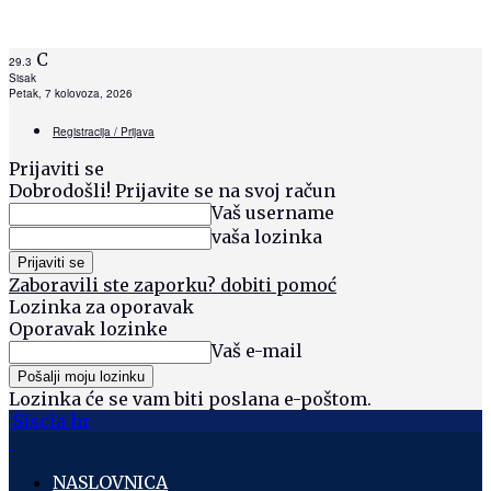
C
29.3
Sisak
Petak, 7 kolovoza, 2026
Registracija / Prijava
Prijaviti se
Dobrodošli! Prijavite se na svoj račun
Vaš username
vaša lozinka
Zaboravili ste zaporku? dobiti pomoć
Lozinka za oporavak
Oporavak lozinke
Vaš e-mail
Lozinka će se vam biti poslana e-poštom.
Siscia hr
NASLOVNICA