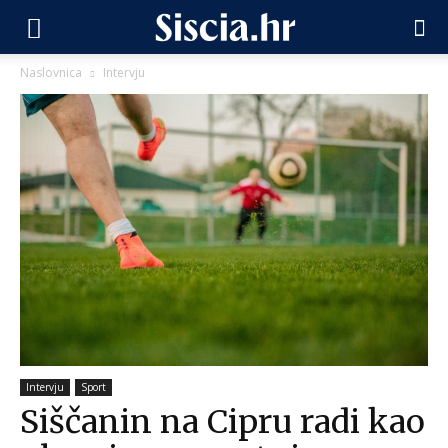
Naslovnica
Intervju
Intervju
Sport
Siščanin na Cipru radi kao