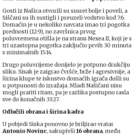
Gosti iz Našica otvorili su susret bolje i poveli, a
Siščani su ih sustigli i preuzeli vodstvo kod 7:6.
Domaćin je u nekoliko navrata imao tri pogotka
prednosti (12:9), no završnica prvog
poluvremena otišla je na stranu Nexea II, koji je s
tri uzastopna pogotka zaključio prvih 30 minuta
s minimalnih 15:14.
Drugo poluvrijeme donijelo je potpuno drukčiju
sliku. Sisak je zaigrao čvršće, brže i agresivnije, a
širina klupe te iskustvo domaćih igrača došli su
u potpunosti do izražaja. Mladi Našičani nisu
mogli pratiti ritam, pa je razlika postupno rasla
sve do konačnih 33:27.
Odlučili obrana i širina kadra
U pobjedi Siska ponovno je briljirao vratar
Antonio Novinc
, sakupivši
16 obrana
, među