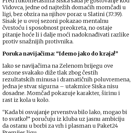
Pred rukometašima Siska sada je gostovanje kod
Vidovca, jedne od najtežih domaćih momčadi u
ligi, bez obzira na njihov poraz u Slatini (37:39).
Sisak je u ovoj sezoni pokazao mentalnu
čvrstoću i sposobnost preokreta, no ostaje
pitanje hoće li i dalje moći nadoknađivati razlike
protiv snažnijih protivnika.
Poruka navijačima: “Idemo jako do kraja!”
Iako se navijačima na Zelenom brijegu ove
sezone svakako diže tlak zbog čestih
rezultatskih minusa i dramatičnih poluvremena,
jedna je stvar sigurna – utakmice Siska nisu
dosadne. Momčad pokazuje karakter, širinu i
rast iz kola u kolo.
“Kada bi osvajanje prvenstva bilo lako, mogao bi
to svatko!” poručuju iz kluba uz jasnu ambiciju
da ostanu u borbi za vrh i plasman u Paket24
Premijer ligu.