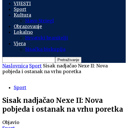
VIJESTI
Sport
Kultura
Slavo Striegl
Obrazovanje
Lokalno
Hrvatski branitelji
Vjera
Sisačka biskupija
Naslovnica
Sport
Sisak nadjačao Nexe II: Nova
pobjeda i ostanak na vrhu poretka
Sport
Sisak nadjačao Nexe II: Nova
pobjeda i ostanak na vrhu poretka
Objavio
Sport