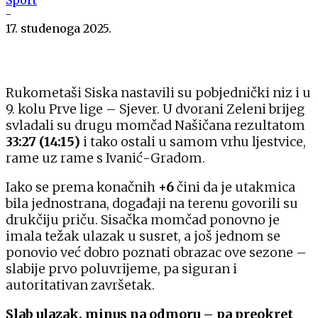
-
17. studenoga 2025.
Rukometaši Siska nastavili su pobjednički niz i u
9. kolu Prve lige – Sjever. U dvorani Zeleni brijeg
svladali su drugu momčad Našičana rezultatom
33:27 (14:15)
i tako ostali u samom vrhu ljestvice,
rame uz rame s Ivanić-Gradom.
Iako se prema konačnih
+6
čini da je utakmica
bila jednostrana, događaji na terenu govorili su
drukčiju priču. Sisačka momčad ponovno je
imala težak ulazak u susret, a još jednom se
ponovio već dobro poznati obrazac ove sezone –
slabije prvo poluvrijeme, pa siguran i
autoritativan završetak.
Slab ulazak, minus na odmoru – pa preokret