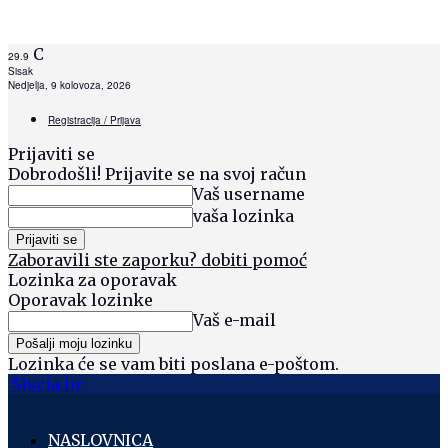
C
29.9
Sisak
Nedjelja, 9 kolovoza, 2026
Registracija / Prijava
Prijaviti se
Dobrodošli! Prijavite se na svoj račun
Vaš username
vaša lozinka
Zaboravili ste zaporku? dobiti pomoć
Lozinka za oporavak
Oporavak lozinke
Vaš e-mail
Lozinka će se vam biti poslana e-poštom.
Siscia hr
NASLOVNICA