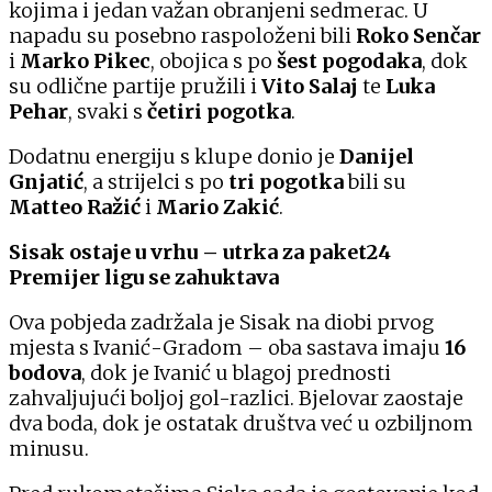
kojima i jedan važan obranjeni sedmerac. U
napadu su posebno raspoloženi bili
Roko Senčar
i
Marko Pikec
, obojica s po
šest pogodaka
, dok
su odlične partije pružili i
Vito Salaj
te
Luka
Pehar
, svaki s
četiri pogotka
.
Dodatnu energiju s klupe donio je
Danijel
Gnjatić
, a strijelci s po
tri pogotka
bili su
Matteo Ražić
i
Mario Zakić
.
Sisak ostaje u vrhu – utrka za paket24
Premijer ligu se zahuktava
Ova pobjeda zadržala je Sisak na diobi prvog
mjesta s Ivanić-Gradom – oba sastava imaju
16
bodova
, dok je Ivanić u blagoj prednosti
zahvaljujući boljoj gol-razlici. Bjelovar zaostaje
dva boda, dok je ostatak društva već u ozbiljnom
minusu.