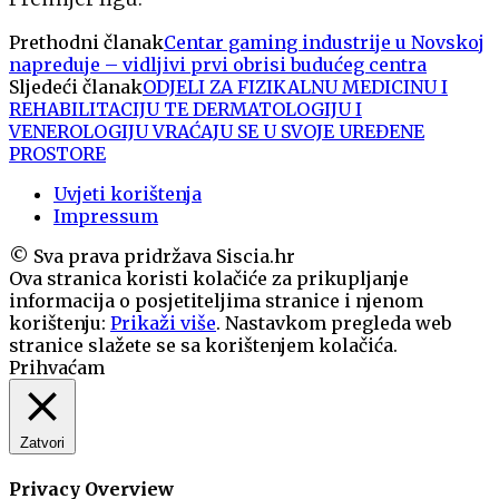
Prethodni članak
Centar gaming industrije u Novskoj
napreduje – vidljivi prvi obrisi budućeg centra
Sljedeći članak
ODJELI ZA FIZIKALNU MEDICINU I
REHABILITACIJU TE DERMATOLOGIJU I
VENEROLOGIJU VRAĆAJU SE U SVOJE UREĐENE
PROSTORE
Uvjeti korištenja
Impressum
© Sva prava pridržava Siscia.hr
Ova stranica koristi kolačiće za prikupljanje
informacija o posjetiteljima stranice i njenom
korištenju:
Prikaži više
. Nastavkom pregleda web
stranice slažete se sa korištenjem kolačića.
Prihvaćam
Zatvori
Privacy Overview