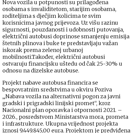
Nova vozila u potpunosti su prilagođena
osobama s invaliditetom, starijim osobama,
roditeljima s dječjim kolicima te svim
korisnicima javnog prijevoza. Uz višu razinu
sigurnosti, pouzdanosti i udobnosti putovanja,
električni autobusi doprinose smanjenju emisija
štetnih plinova i buke te predstavljaju važan
iskorak prema zelenoj urbanoj
mobilnosti.Također, električni autobusi
ostvaruju financijsku uštedu od čak 25-30% u
odnosu na dizelske autobuse.
Projekt nabave autobusa financira se
bespovratnim sredstvima u okviru Poziva
„Nabava vozila na alternativni pogon za javni
gradski i prigradski linijski promet“, kroz
Nacionalni plan oporavka i otpornosti 2021. –
2026., posredstvom Ministarstva mora, prometa
i infrastrukture. Ukupna vrijednost projekta
iznosi 9.449.845,00 eura. Projektom je predviđena