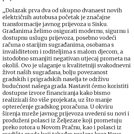
„Dolazak prva dva od ukupno dvanaest novih
električnih autobusa početak je značajne
transformacije javnog prijevoza u Sisku.
Građanima želimo osigurati modernu, sigurnu i
dostupnu uslugu prijevoza, posebno vodeći
računa o starijim sugrađanima, osobama s
invaliditetom i roditeljima s malom djecom, a
istodobno smanjiti negativan utjecaj prometa na
okoliš. Ovo je ulaganje u kvalitetniji svakodnevni
život naših sugrađana, bolju povezanost
gradskih i prigradskih naselja te održivu
budućnost našega grada. Nastavit ćemo koristiti
dostupne izvore financiranja kako bismo
realizirali što više projekata, uz što manje
opterećenje gradskog proračuna. U okviru
širenja mreže javnog prijevoza uvedeni su novi i
produženi polasci iz Željezare koji prometuju
preko rotora u Novom Pračnu, kao i polasci iz