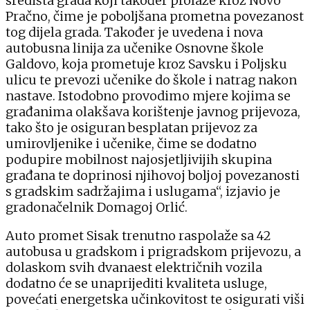
središta grada koji također prolaze kroz Novo
Pračno, čime je poboljšana prometna povezanost
tog dijela grada. Također je uvedena i nova
autobusna linija za učenike Osnovne škole
Galdovo, koja prometuje kroz Savsku i Poljsku
ulicu te prevozi učenike do škole i natrag nakon
nastave. Istodobno provodimo mjere kojima se
građanima olakšava korištenje javnog prijevoza,
tako što je osiguran besplatan prijevoz za
umirovljenike i učenike, čime se dodatno
podupire mobilnost najosjetljivijih skupina
građana te doprinosi njihovoj boljoj povezanosti
s gradskim sadržajima i uslugama“, izjavio je
gradonačelnik Domagoj Orlić.
Auto promet Sisak trenutno raspolaže sa 42
autobusa u gradskom i prigradskom prijevozu, a
dolaskom svih dvanaest električnih vozila
dodatno će se unaprijediti kvaliteta usluge,
povećati energetska učinkovitost te osigurati viši