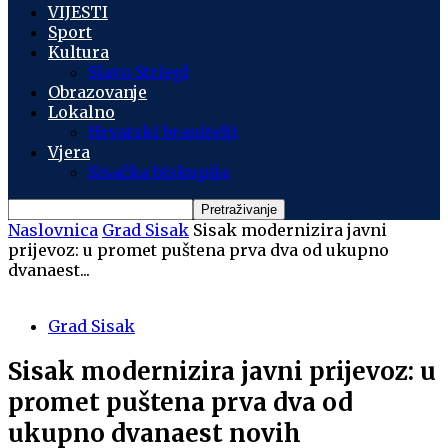
VIJESTI
Sport
Kultura
Slavo Striegl
Obrazovanje
Lokalno
Hrvatski branitelji
Vjera
Sisačka biskupija
Naslovnica
Grad Sisak
Sisak modernizira javni
prijevoz: u promet puštena prva dva od ukupno
dvanaest...
Grad Sisak
Sisak modernizira javni prijevoz: u
promet puštena prva dva od
ukupno dvanaest novih