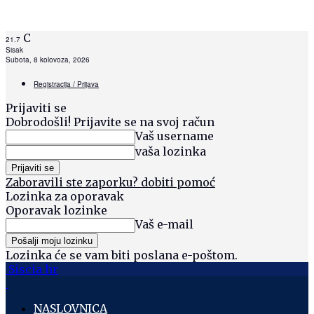
C
21.7
Sisak
Subota, 8 kolovoza, 2026
Registracija / Prijava
Prijaviti se
Dobrodošli! Prijavite se na svoj račun
Vaš username
vaša lozinka
Zaboravili ste zaporku? dobiti pomoć
Lozinka za oporavak
Oporavak lozinke
Vaš e-mail
Lozinka će se vam biti poslana e-poštom.
Siscia hr
NASLOVNICA