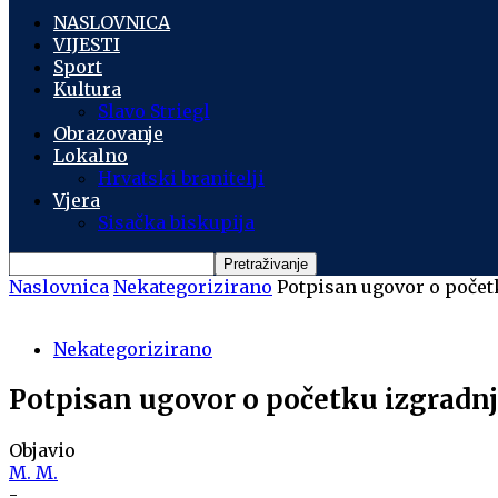
NASLOVNICA
VIJESTI
Sport
Kultura
Slavo Striegl
Obrazovanje
Lokalno
Hrvatski branitelji
Vjera
Sisačka biskupija
Naslovnica
Nekategorizirano
Potpisan ugovor o počet
Nekategorizirano
Potpisan ugovor o početku izgradnj
Objavio
M. M.
-