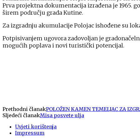
Prva projektna dokumentacija izrađena je 1965. god
širem području grada Kutine.
Za izgradnju akumulacije Polojac ishođene su loka
Potpisivanjem ugovora zadovoljan je gradonačelni
mogućih poplava i novi turistički potencijal.
Prethodni članak
POLOŽEN KAMEN TEMELJAC ZA IZGR
Sljedeći članak
Misa posvete ulja
Uvjeti korištenja
Impressum