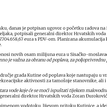
sku, danas je potpisan ugovor o početku radova na
eljaka, potpisali generalni direktor Hrvatskih vod
7.704.658,67 eura s PDV-om. Planirana akumulacija
.
donosi novih osam milijuna eura u Sisačko-moslava
o je važna za obranu od poplava, za poljoprivrednu pro
dručje grada Kutine od poplava koje nastupaju u vri
ekreacijske aktivnosti za tamošnje stanovnike, ali 
ra vode koje će se moći ispuštati tijekom malovodnim
je generalni direktor Hrvatskih voda Zoran Đuroković
imenom vodotoku, lijevom pritoku Kutinice, a ideja o