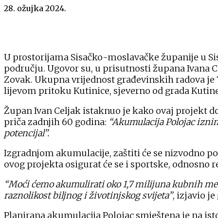
28. ožujka 2024.
U prostorijama Sisačko-moslavačke županije u Si
području. Ugovor su, u prisutnosti župana Ivana C
Zovak. Ukupna vrijednost građevinskih radova je 
lijevom pritoku Kutinice, sjeverno od grada Kutine
Župan Ivan Celjak istaknuo je kako ovaj projekt 
priča zadnjih 60 godina:
“Akumulacija Polojac iznimn
potencijal”.
Izgradnjom akumulacije, zaštiti će se nizvodno po
ovog projekta osigurat će se i sportske, odnosno r
“Moći ćemo akumulirati oko 1,7 milijuna kubnih meta
raznolikost biljnog i životinjskog svijeta”
, izjavio 
Planirana akumulacija Polojac smještena je na isto