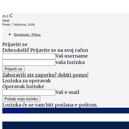
C
29.3
Sisak
Petak, 7 kolovoza, 2026
Registracija / Prijava
Prijaviti se
Dobrodošli! Prijavite se na svoj račun
Vaš username
vaša lozinka
Zaboravili ste zaporku? dobiti pomoć
Lozinka za oporavak
Oporavak lozinke
Vaš e-mail
Lozinka će se vam biti poslana e-poštom.
Siscia hr