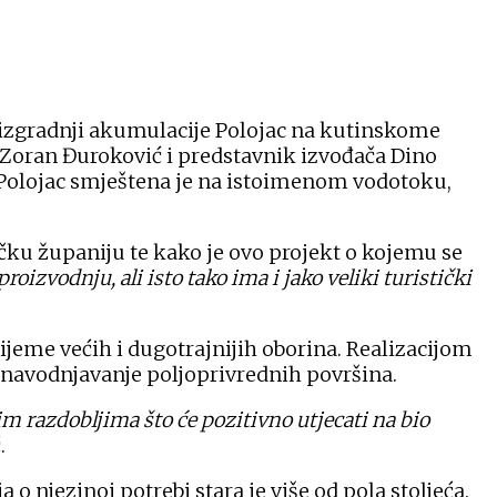
 izgradnji akumulacije Polojac na kutinskome
a Zoran Đuroković i predstavnik izvođača Dino
 Polojac smještena je na istoimenom vodotoku,
čku županiju te kako je ovo projekt o kojemu se
izvodnju, ali isto tako ima i jako veliki turistički
jeme većih i dugotrajnijih oborina. Realizacijom
i navodnjavanje poljoprivrednih površina.
 razdobljima što će pozitivno utjecati na bio
.
 njezinoj potrebi stara je više od pola stoljeća.