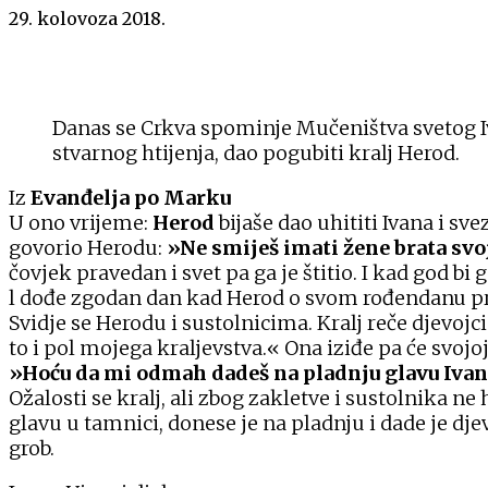
29. kolovoza 2018.
Danas se Crkva spominje Mučeništva svetog Iva
stvarnog htijenja, dao pogubiti kralj Herod.
Iz
Evanđelja po Marku
U ono vrijeme:
Herod
bijaše dao uhititi Ivana i sv
govorio Herodu:
»Ne
smiješ imati žene brata svo
čovjek pravedan i svet pa ga je štitio. I kad god bi 
l dođe zgodan dan kad Herod o svom rođendanu pri
Svidje se Herodu i sustolnicima. Kralj reče djevojci
to i pol mojega kraljevstva.« Ona iziđe pa će svojo
»Hoću da mi odmah dadeš na pladnju glavu Ivana
Ožalosti se kralj, ali zbog zakletve i sustolnika ne
glavu u tamnici, donese je na pladnju i dade je dje
grob.