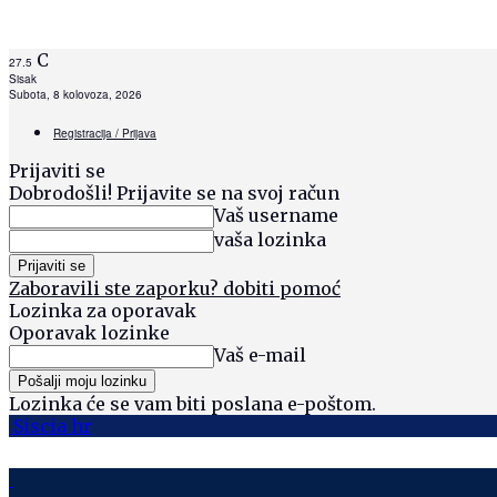
C
27.5
Sisak
Subota, 8 kolovoza, 2026
Registracija / Prijava
Prijaviti se
Dobrodošli! Prijavite se na svoj račun
Vaš username
vaša lozinka
Zaboravili ste zaporku? dobiti pomoć
Lozinka za oporavak
Oporavak lozinke
Vaš e-mail
Lozinka će se vam biti poslana e-poštom.
Siscia hr