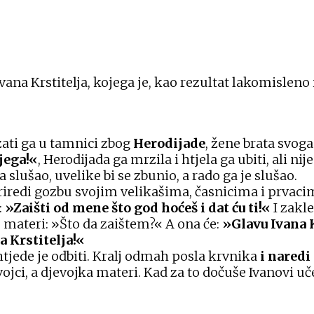
na Krstitelja, kojega je, kao rezultat lakomisleno 
ezati ga u tamnici zbog
Herodijade
, žene brata svoga
jega!«
, Herodijada ga mrzila i htjela ga ubiti, ali ni
ga slušao, uvelike bi se zbunio, a rado ga je slušao.
redi gozbu svojim velikašima, časnicima i prvacima
:
»Zaišti od mene što god hoćeš i dat ću ti!«
I zakle
j materi: »Što da zaištem?« A ona će:
»Glavu Ivana K
 Krstitelja!«
 htjede je odbiti. Kralj odmah posla krvnika
i naredi
vojci, a djevojka materi. Kad za to dočuše Ivanovi uč