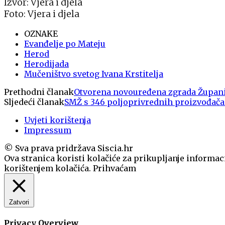
Izvor: Vjera i djela
Foto: Vjera i djela
OZNAKE
Evanđelje po Mateju
Herod
Herodijada
Mučeništvo svetog Ivana Krstitelja
Prethodni članak
Otvorena novouređena zgrada Župani
Sljedeći članak
SMŽ s 346 poljoprivrednih proizvođač
Uvjeti korištenja
Impressum
© Sva prava pridržava Siscia.hr
Ova stranica koristi kolačiće za prikupljanje informaci
korištenjem kolačića.
Prihvaćam
Zatvori
Privacy Overview