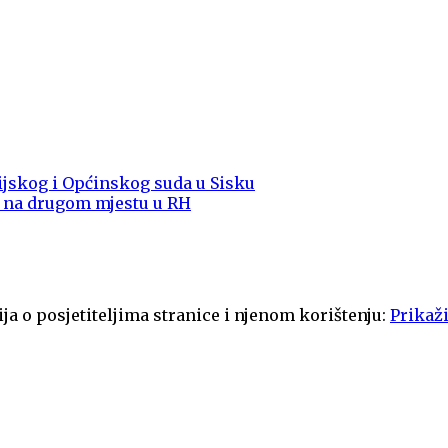
jskog i Općinskog suda u Sisku
a na drugom mjestu u RH
ja o posjetiteljima stranice i njenom korištenju:
Prikaži