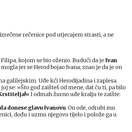
izrečene rečenice pod utjecajem strasti, a ne
 Filipa, kojom se bio oženio. Budući da je
Ivan
je mogla jer se Herod bojao Ivana; znao je da je on
 galilejskim. Uđe kći Herodijadina i zaplesa.
 joj se: »Što god zaišteš od mene, dat ću ti, pa bilo
rstitelja!«
I odmah žurno uđe kralju te zaište:
 da donese glavu Ivanovu
. On ode, odrubi mu
enici, dođu i uzmu njegovo tijelo i polože ga u