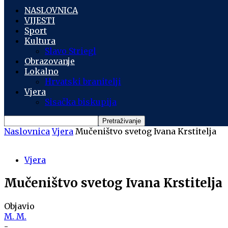
NASLOVNICA
VIJESTI
Sport
Kultura
Slavo Striegl
Obrazovanje
Lokalno
Hrvatski branitelji
Vjera
Sisačka biskupija
Naslovnica
Vjera
Mučeništvo svetog Ivana Krstitelja
Vjera
Mučeništvo svetog Ivana Krstitelja
Objavio
M. M.
-