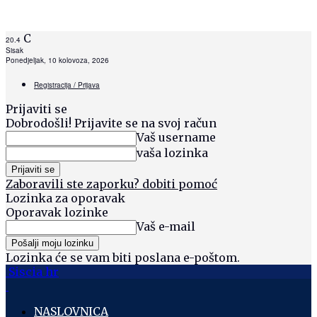
C
20.4
Sisak
Ponedjeljak, 10 kolovoza, 2026
Registracija / Prijava
Prijaviti se
Dobrodošli! Prijavite se na svoj račun
Vaš username
vaša lozinka
Zaboravili ste zaporku? dobiti pomoć
Lozinka za oporavak
Oporavak lozinke
Vaš e-mail
Lozinka će se vam biti poslana e-poštom.
Siscia hr
NASLOVNICA