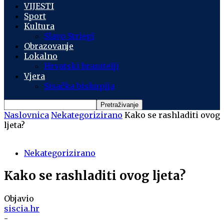
VIJESTI
Sport
Kultura
Slavo Striegl
Obrazovanje
Lokalno
Hrvatski branitelji
Vjera
Sisačka biskupija
Naslovnica
Nekategorizirano
Kako se rashladiti ovog
ljeta?
Nekategorizirano
Kako se rashladiti ovog ljeta?
Objavio
siscia.hr
-