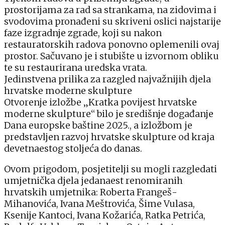
prostorijama za rad sa strankama, na zidovima i
svodovima pronađeni su skriveni oslici najstarije
faze izgradnje zgrade, koji su nakon
restauratorskih radova ponovno oplemenili ovaj
prostor. Sačuvano je i stubište u izvornom obliku
te su restaurirana uredska vrata.
Jedinstvena prilika za razgled najvažnijih djela
hrvatske moderne skulpture
Otvorenje izložbe „Kratka povijest hrvatske
moderne skulpture“ bilo je središnje događanje
Dana europske baštine 2025., a izložbom je
predstavljen razvoj hrvatske skulpture od kraja
devetnaestog stoljeća do danas.
Ovom prigodom, posjetitelji su mogli razgledati
umjetnička djela jedanaest renomiranih
hrvatskih umjetnika: Roberta Frangeš-
Mihanovića, Ivana Meštrovića, Šime Vulasa,
Ksenije Kantoci, Ivana Kožarića, Ratka Petrića,