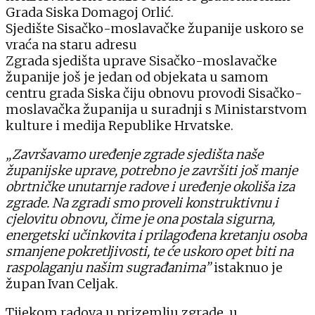
Grada Siska Domagoj Orlić.
Sjedište Sisačko-moslavačke županije uskoro se
vraća na staru adresu
Zgrada sjedišta uprave Sisačko-moslavačke
županije još je jedan od objekata u samom
centru grada Siska čiju obnovu provodi Sisačko-
moslavačka županija u suradnji s Ministarstvom
kulture i medija Republike Hrvatske.
„Završavamo uređenje zgrade sjedišta naše
županijske uprave, potrebno je završiti još manje
obrtničke unutarnje radove i uređenje okoliša iza
zgrade. Na zgradi smo proveli konstruktivnu i
cjelovitu obnovu, čime je ona postala sigurna,
energetski učinkovita i prilagođena kretanju osoba
smanjene pokretljivosti, te će uskoro opet biti na
raspolaganju našim sugrađanima”
istaknuo je
župan Ivan Celjak.
Tijekom radova u prizemlju zgrade, u