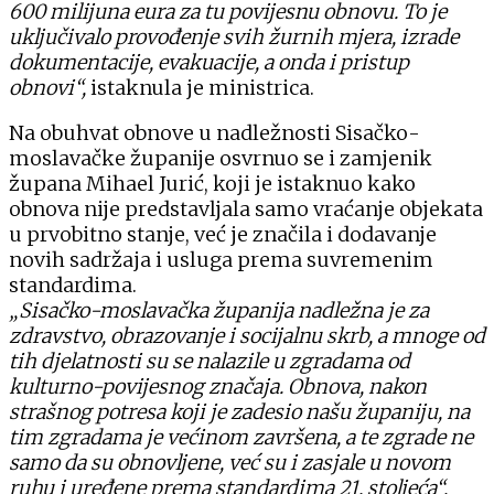
600 milijuna eura za tu povijesnu obnovu. To je
uključivalo provođenje svih žurnih mjera, izrade
dokumentacije, evakuacije, a onda i pristup
obnovi“,
istaknula je ministrica.
Na obuhvat obnove u nadležnosti Sisačko-
moslavačke županije osvrnuo se i zamjenik
župana Mihael Jurić, koji je istaknuo kako
obnova nije predstavljala samo vraćanje objekata
u prvobitno stanje, već je značila i dodavanje
novih sadržaja i usluga prema suvremenim
standardima.
„Sisačko-moslavačka županija nadležna je za
zdravstvo, obrazovanje i socijalnu skrb, a mnoge od
tih djelatnosti su se nalazile u zgradama od
kulturno-povijesnog značaja. Obnova, nakon
strašnog potresa koji je zadesio našu županiju, na
tim zgradama je većinom završena, a te zgrade ne
samo da su obnovljene, već su i zasjale u novom
ruhu i uređene prema standardima 21. stoljeća“,