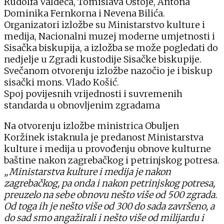
Rudolfa Valdeca, Tomislava Ostoje, Antona
Dominika Fernkorna i Nevena Bilića.
Organizatori izložbe su Ministarstvo kulture i
medija, Nacionalni muzej moderne umjetnosti i
Sisačka biskupija, a izložba se može pogledati do
nedjelje u Zgradi kustodije Sisačke biskupije.
Svečanom otvorenju izložbe nazočio je i biskup
sisački mons. Vlado Košić.
Spoj povijesnih vrijednosti i suvremenih
standarda u obnovljenim zgradama
Na otvorenju izložbe ministrica Obuljen
Koržinek istaknula je predanost Ministarstva
kulture i medija u provođenju obnove kulturne
baštine nakon zagrebačkog i petrinjskog potresa.
„Ministarstva kulture i medija je nakon
zagrebačkog, pa onda i nakon petrinjskog potresa,
preuzelo na sebe obnovu nešto više od 500 zgrada.
Od toga ih je nešto više od 300 do sada završeno, a
do sad smo angažirali i nešto više od milijardu i