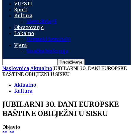
VIJESTI
Sport
Kultura
Slavo Striegl
Obrazovanje
Lokalno
Hrvatski branitelji
Vjera
Sisačka biskupija
Naslovnica
Aktualno
JUBILARNI 30. DANI EUROPSKE
BAŠTINE OBILJEŽNI U SISKU
Aktualno
Kultura
JUBILARNI 30. DANI EUROPSKE
BAŠTINE OBILJEŽNI U SISKU
Objavio
M. M.