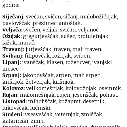
godine.
Siječanj:
svečan, svičen, sičanj, malobožićnjak,
pavlovščak, prezimec, antoštak.
Veljača:
svečen, veljak, svičan, veljanoć.
Ožujak:
gregurjevščak, sušec, protuletnjak,
lažak, marač.
Travanj:
jurjevščak, traven, mali traven.
Svibanj:
filipovčak, rožnjak, sviben.
Lipanj:
ivanščak, klasen, rožencvet, ivanjski
mesec.
Srpanj:
jakopovščak, srpen, mali srpen,
krišnjok, žetvenjak, krišnjok.
Kolovoz:
velikomešnjak, kolovožnjak, osemnik.
Rujan:
malomešnjak, rujen, jesenščak, pohust.
Listopad:
miholjščak, kožaprst, desetnik,
lukovščak, lučinski.
Studeni:
vsesveščak, veternjak, zmiščak,
katarinski, zimji.