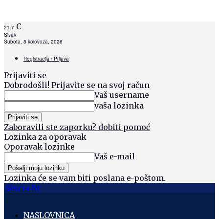
C
21.7
Sisak
Subota, 8 kolovoza, 2026
Registracija / Prijava
Prijaviti se
Dobrodošli! Prijavite se na svoj račun
Vaš username
vaša lozinka
Zaboravili ste zaporku? dobiti pomoć
Lozinka za oporavak
Oporavak lozinke
Vaš e-mail
Lozinka će se vam biti poslana e-poštom.
Siscia hr
NASLOVNICA