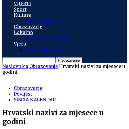
VIJESTI
Sport
Kultura
Slavo Striegl
Obrazovanje
Lokalno
Hrvatski branitelji
Vjera
Sisačka biskupija
Naslovnica
Obrazovanje
Hrvatski nazivi za mjesece u
godini
Obrazovanje
Povijest
SISCIA KALENDAR
Hrvatski nazivi za mjesece u
godini