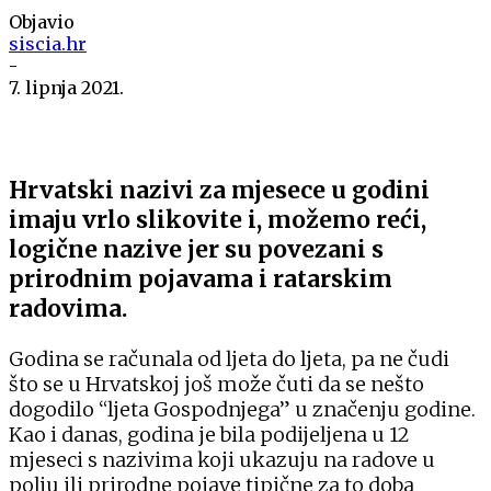
Objavio
siscia.hr
-
7. lipnja 2021.
Hrvatski nazivi za mjesece u godini
imaju vrlo slikovite i, možemo reći,
logične nazive jer su povezani s
prirodnim pojavama i ratarskim
radovima.
Godina se računala od ljeta do ljeta, pa ne čudi
što se u Hrvatskoj još može čuti da se nešto
dogodilo “ljeta Gospodnjega” u značenju godine.
Kao i danas, godina je bila podijeljena u 12
mjeseci s nazivima koji ukazuju na radove u
polju ili prirodne pojave tipične za to doba