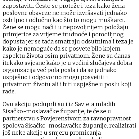
zapostaviti. Često se proteže i teza kako žena
poslovne obaveze ne može izvršavati jednako
ozbiljno i odlučno kao što to mogu muškarci.
Žene se mogu naći i u nepovoljnijem položaju
primjerice za vrijeme trudnoće i porodiljnog
dopusta jer se tada smatraju odsutnima i teza je
kako je nemoguće da se posvete bilo kojem
aspektu života osim privatnom. Žene su danas
itekako svjesne kako je u većini slučajeva dobra
organizacija već pola posla i da se jednako
uspješno i odgovorno mogu posvetiti i
privatnom životu ali i biti uspješne u poslu koji
rade.
Ovu akciju poduprli su i iz Savjeta mladih
Sisačko-moslavačke županije, te će se u
partnerstvu s Povjerenstvom za ravnopravnost
spolova Sisačko-moslavačke županije, realizirati
još neke akcije u smjeru promicanja