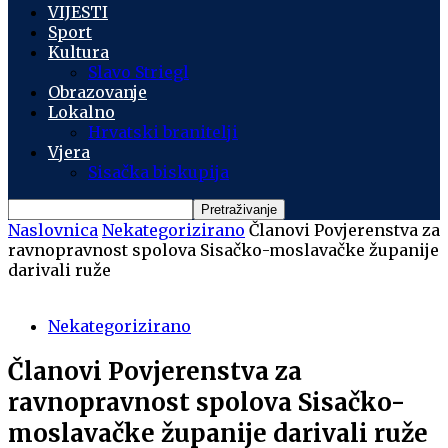
VIJESTI
Sport
Kultura
Slavo Striegl
Obrazovanje
Lokalno
Hrvatski branitelji
Vjera
Sisačka biskupija
Naslovnica
Nekategorizirano
Članovi Povjerenstva za
ravnopravnost spolova Sisačko-moslavačke županije
darivali ruže
Nekategorizirano
Članovi Povjerenstva za
ravnopravnost spolova Sisačko-
moslavačke županije darivali ruže