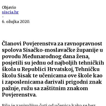
Objavio
siscia.hr
-
6. ožujka 2020.
Članovi Povjerenstva za ravnopravnost
spolova Sisačko-moslavačke županije u
povodu Međunarodnog dana žena,
posjetili su jednu od najboljih tehničkih
škola u Republici Hrvatskoj, Tehničku
školu Sisak te učenicama ove škole kao
i zaposlenicama darivali prigodni znak
pažnje, ružu sa zaštitnim znakom
Povjerenstva.
Bilo je zanimljivo čuti od učenica kako se bez