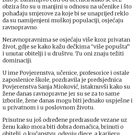
obzira što su u manjini u odnosu na učenike i što
pohađaju smjerove za koje bi se unaprijed reklo
da su namijenjeni muškoj populaciji, osjećaju
ravnopravno.
Neravnopravnima se osjećaju više kroz privatan
život, gdje se kako kažu dečkima “više popušta”
i unutar obitelji i u društvu. Tu oni znaju težiti
dominaciji.
U ime Povjerenstva, učenice, profesorice i ostale
zaposlenice škole, pozdravila je predsjednica
Povjerenstva Sanja Mioković, istaknuvši kako su
žene danas ravnopravne jer su se za to same
izborile, žene danas mogu biti jednako uspješne i
u privatnom i u poslovnom životu.
Prisutne su još određene predrasude vezane uz
ženu kako mora biti dobra domaćica, brinuti o
obitelji, o kućanstvu, odgoju djece, a karijeru