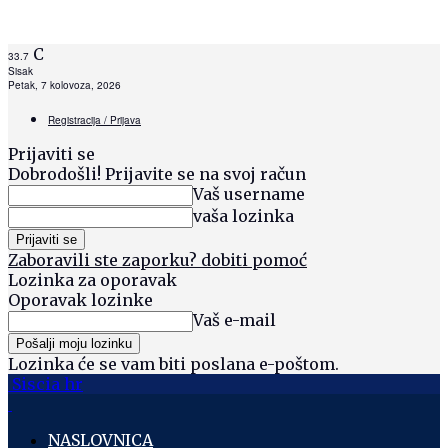
C
33.7
Sisak
Petak, 7 kolovoza, 2026
Registracija / Prijava
Prijaviti se
Dobrodošli! Prijavite se na svoj račun
Vaš username
vaša lozinka
Zaboravili ste zaporku? dobiti pomoć
Lozinka za oporavak
Oporavak lozinke
Vaš e-mail
Lozinka će se vam biti poslana e-poštom.
Siscia hr
NASLOVNICA