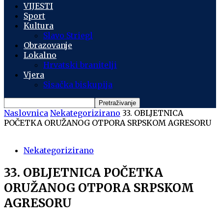
VIJESTI
Sport
Kultura
Slavo Striegl
Obrazovanje
Lokalno
Hrvatski branitelji
Vjera
Sisačka biskupija
Naslovnica
Nekategorizirano
33. OBLJETNICA
POČETKA ORUŽANOG OTPORA SRPSKOM AGRESORU
Nekategorizirano
33. OBLJETNICA POČETKA
ORUŽANOG OTPORA SRPSKOM
AGRESORU