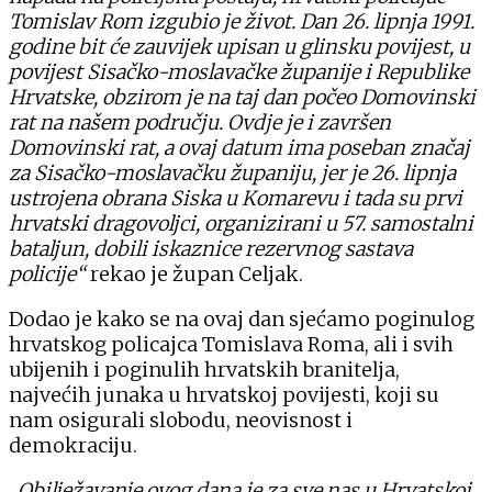
Tomislav Rom izgubio je život. Dan 26. lipnja 1991.
godine bit će zauvijek upisan u glinsku povijest, u
povijest Sisačko-moslavačke županije i Republike
Hrvatske, obzirom je na taj dan počeo Domovinski
rat na našem području. Ovdje je i završen
Domovinski rat, a ovaj datum ima poseban značaj
za Sisačko-moslavačku županiju, jer je 26. lipnja
ustrojena obrana Siska u Komarevu i tada su prvi
hrvatski dragovoljci, organizirani u 57. samostalni
bataljun, dobili iskaznice rezervnog sastava
policije“
rekao je župan Celjak.
Dodao je kako se na ovaj dan sjećamo poginulog
hrvatskog policajca Tomislava Roma, ali i svih
ubijenih i poginulih hrvatskih branitelja,
najvećih junaka u hrvatskoj povijesti, koji su
nam osigurali slobodu, neovisnost i
demokraciju.
„Obilježavanje ovog dana je za sve nas u Hrvatskoj