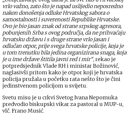
vrlo važno, zato što je napad uslijedio neposredno
nakon donošenja odluke Hrvatskog sabora o
samostalnosti i suverenosti Republike Hrvatske.
Ovo je bio jasan znak od strane srpskog agresora,
pobunjenih Srba s ovog područja, da ne prihvaćaju
hrvatsku državu i s druge strane vrlo jasan i
odlučan otpor, prije svega hrvatske policije, koja je
u tom trenutku bila jedina organizirana snaga, koja
je u ime države štitila javni red i mir“
, rekao je
potpredsjednik Vlade RH i ministar Božinović,
naglasivši pritom kako je otpor koji je hrvatska
policija pružala u početku rata nešto što je čini
jedinstvenom policijom u svijetu.
Svetu misu je u crkvi Svetog Ivana Nepomuka
predvodio biskupski vikar za pastoral u MUP-u,
vlč. Frano Musić.