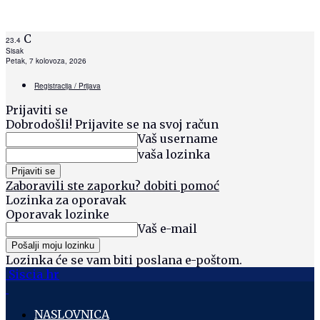
C
23.4
Sisak
Petak, 7 kolovoza, 2026
Registracija / Prijava
Prijaviti se
Dobrodošli! Prijavite se na svoj račun
Vaš username
vaša lozinka
Zaboravili ste zaporku? dobiti pomoć
Lozinka za oporavak
Oporavak lozinke
Vaš e-mail
Lozinka će se vam biti poslana e-poštom.
Siscia hr
NASLOVNICA