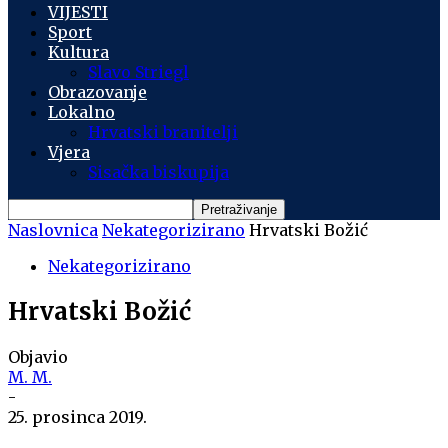
VIJESTI
Sport
Kultura
Slavo Striegl
Obrazovanje
Lokalno
Hrvatski branitelji
Vjera
Sisačka biskupija
Naslovnica
Nekategorizirano
Hrvatski Božić
Nekategorizirano
Hrvatski Božić
Objavio
M. M.
-
25. prosinca 2019.