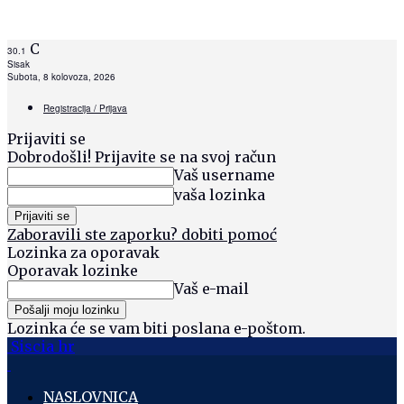
C
30.1
Sisak
Subota, 8 kolovoza, 2026
Registracija / Prijava
Prijaviti se
Dobrodošli! Prijavite se na svoj račun
Vaš username
vaša lozinka
Zaboravili ste zaporku? dobiti pomoć
Lozinka za oporavak
Oporavak lozinke
Vaš e-mail
Lozinka će se vam biti poslana e-poštom.
Siscia hr
NASLOVNICA