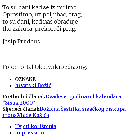
To su dani kad se izmirimo.
Oprostimo, uz poljubac, drag,
to su dani, kad nas obraduje
tko zakuca, prekorači prag.
Josip Prudeus
Foto: Portal Oko, wikipedia.org.
OZNAKE
hrvatski Božić
Prethodni članak
Dvadeset godina od kalendara
“Sisak 2000”
Sljedeći članak
Božićna čestitka sisačkog biskupa
mons.Vlade Košića
Uvjeti korištenja
Impressum